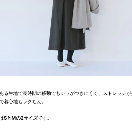
ある生地で長時間の移動でもシワがつきにくく、ストレッチが
で着心地もラクちん。
は
SとMの2サイズ
です
。