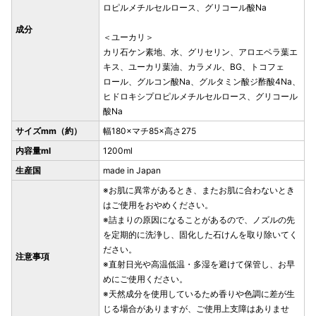
ロピルメチルセルロース、グリコール酸Na
成分
＜ユーカリ＞
カリ石ケン素地、水、グリセリン、アロエベラ葉エ
キス、ユーカリ葉油、カラメル、BG、トコフェ
ロール、グルコン酸Na、グルタミン酸ジ酢酸4Na、
ヒドロキシプロピルメチルセルロース、グリコール
酸Na
サイズmm（約）
幅180×マチ85×高さ275
内容量ml
1200ml
生産国
made in Japan
※お肌に異常があるとき、またお肌に合わないとき
はご使用をおやめください。
※詰まりの原因になることがあるので、ノズルの先
を定期的に洗浄し、固化した石けんを取り除いてく
ださい。
注意事項
※直射日光や高温低温・多湿を避けて保管し、お早
めにご使用ください。
※天然成分を使用しているため香りや色調に差が生
じる場合がありますが、ご使用上支障はありませ