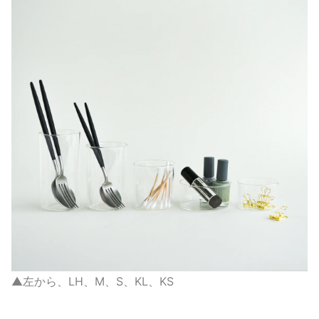
▲左から、LH、M、S、KL、KS