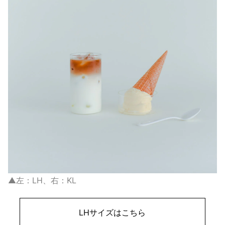
▲左：LH、右：KL
LHサイズはこちら