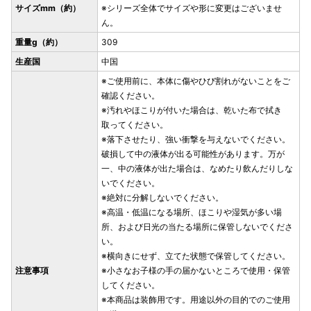
サイズmm（約）
※シリーズ全体でサイズや形に変更はございませ
ん。
重量g（約）
309
生産国
中国
※ご使用前に、本体に傷やひび割れがないことをご
確認ください。
※汚れやほこりが付いた場合は、乾いた布で拭き
取ってください。
※落下させたり、強い衝撃を与えないでください。
破損して中の液体が出る可能性があります。万が
一、中の液体が出た場合は、なめたり飲んだりしな
いでください。
※絶対に分解しないでください。
※高温・低温になる場所、ほこりや湿気が多い場
所、および日光の当たる場所に保管しないでくださ
い。
※横向きにせず、立てた状態で保管してください。
注意事項
※小さなお子様の手の届かないところで使用・保管
してください。
※本商品は装飾用です。用途以外の目的でのご使用