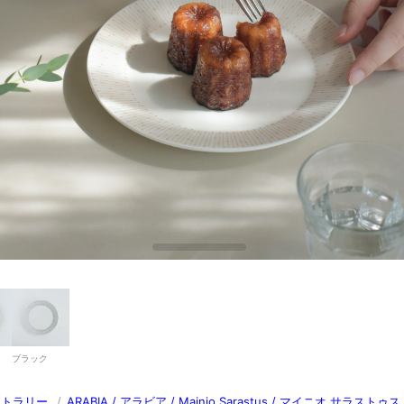
ブラック
カトラリー
/
ARABIA / アラビア / Mainio Sarastus / マイニオ サラストゥス