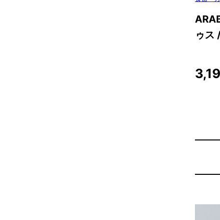
ARAB
ゥス 
3,1