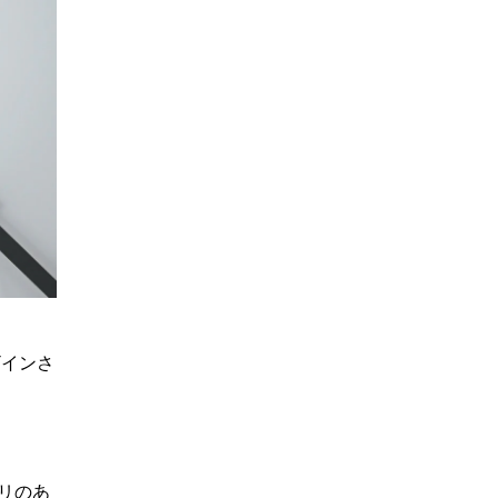
ザインさ
リのあ