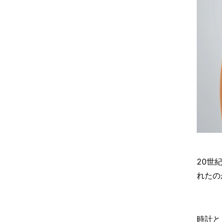
20世
れたの
時計と