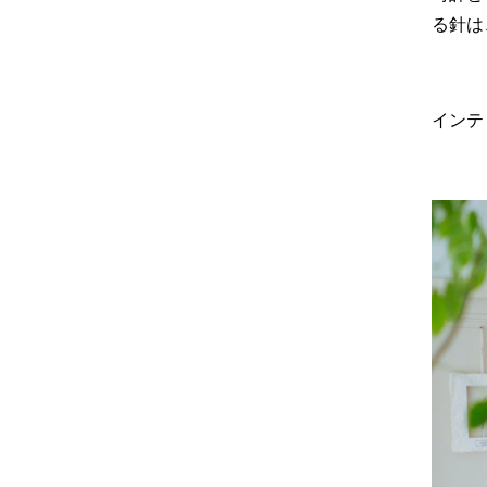
る針は
インテ