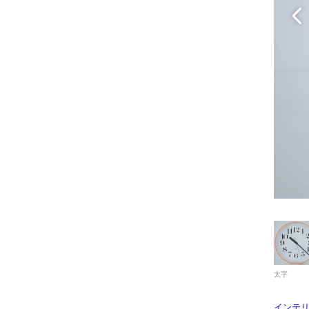
太字
インテ