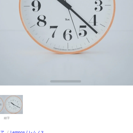
細字
リア
/
Lemnos / レムノス