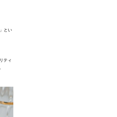
。
）」とい
リティ
。