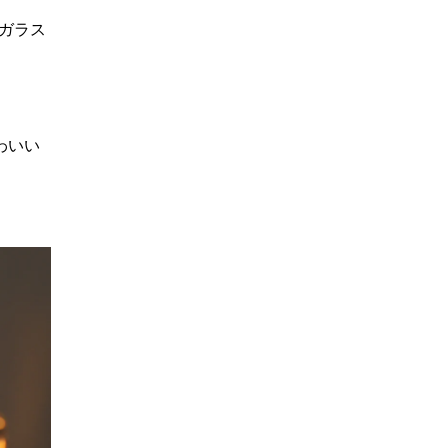
のガラス
わいい