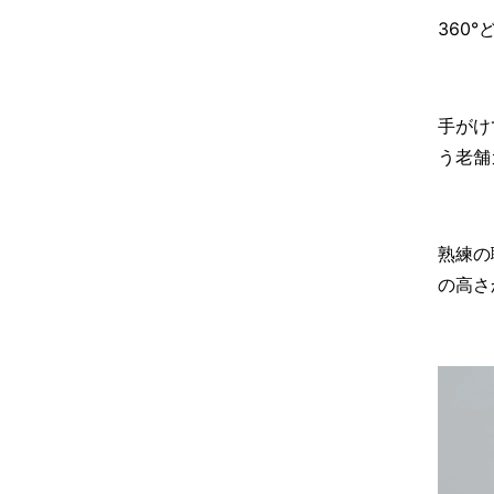
360
手がけ
う老舗
熟練の
の高さ