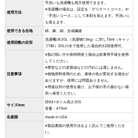
手洗いも洗濯機も両方使用できます。
※洗濯機の場合は、設定を「デリケートコース」や
使用方法
「手洗いコース」にして本剤を加えます。手洗いに
も使えます。
使用できる生地
綿、麻、絹、合成繊維
洗濯機/水30L（洗濯物1.5kg）に対し15ml（キャッ
使用回数の目安
プ1杯）30Lの水で使用した場合約32回使用可。
※肌の弱い方や長時間使う場合は炊事用手袋を使用
してください。
※襟首などの皮脂油などの汚れには適しません。
注意事項
※植物原料使用のため、液体の色が変化する場合が
ありますが、使用には問題ありません。
※用途以外の使用を避け、お子様の手の届かない場
所へ保管ください。
径63×ボトル高さ205
サイズmm
容量：475ml
生産国
made in USA
※製品裏面の使用方法をよく読んでご使用くださ
い。