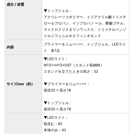
成分 / 材質
▼トップジェル：
アクリレーツコポリマー、トリアクリル酸トリメチ
ロールプロパン、イソプロパノ ール、酢酸ブチル、
マイクロクリスタリンワックス、トリメチルベンゾ
イルジフェニルホスフィンオキシド
プライマー＆リムーバー、トップジェル、LEDライ
内容
ト 各1点
▼LEDライト：
W131×H13×D67（スタンド収納時）
スタンドを立てたときの高さ：52
サイズmm（約）
▼プライマー＆リムーバー：
直径20 × 高さ78
▼トップジェル：
直径20 × 高さ78
▼LEDライト：
箱含む：82
本体のみ：42