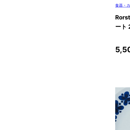
食器・
Rors
ート 
5,5