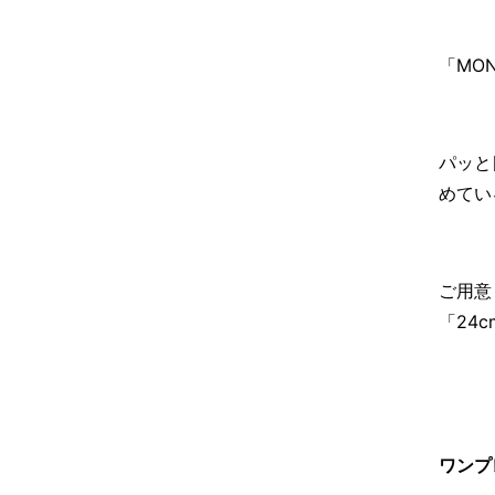
「MO
パッと
めてい
ご用意
「24
ワンプ