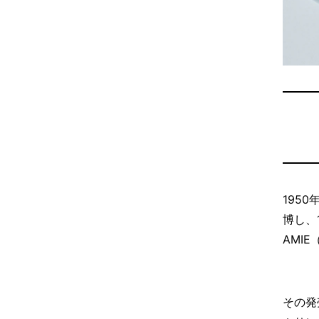
195
博し、
AMI
その発