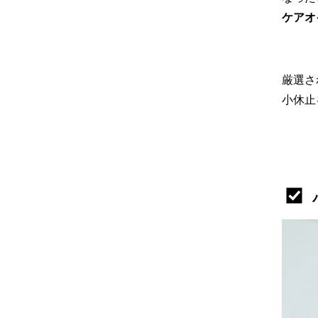
ケアオ
厳選さ
小休止