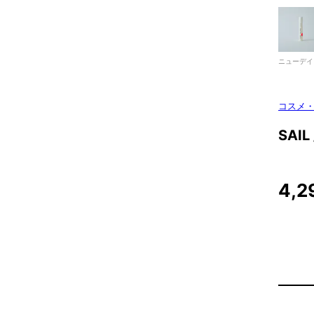
ニューデイ
コスメ
SAI
4,2