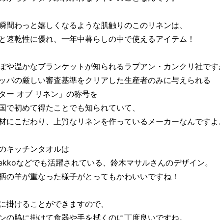
瞬間わっと嬉しくなるような肌触りのこのリネンは、
と速乾性に優れ、一年中暮らしの中で使えるアイテム！
ぽや温かなブランケットが知られるラプアン・カンクリ社です
ッパの厳しい審査基準をクリアした生産者のみに与えられる
ター オブ リネン」の称号を
国で初めて得たことでも知られていて、
材にこだわり、上質なリネンを作っているメーカーなんですよ
のキッチンタオルは
imekkoなどでも活躍されている、鈴木マサルさんのデザイン。
柄の羊が重なった様子がとってもかわいいですね！
に掛けることができますので、
ンの脇に掛けて食器や手を拭くのに丁度良いですね。