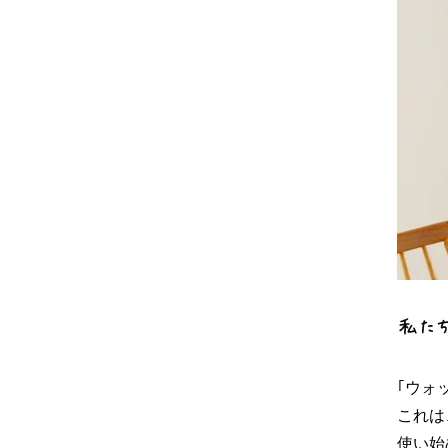
｢ウォ
これは
使い始