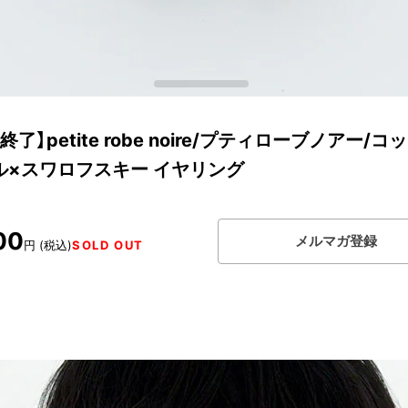
終了】petite robe noire/プティローブノアー/コ
ル×スワロフスキー イヤリング
00
メルマガ登録
円 (税込)
SOLD OUT