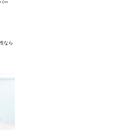
パー
性なら