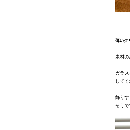
薄いグ
素材の
ガラス
してく
飾りす
そうで