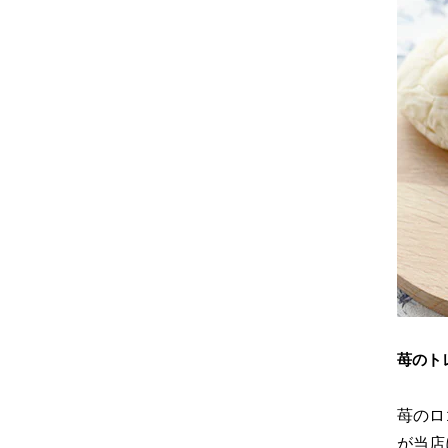
苺のト
苺のロ
が当店