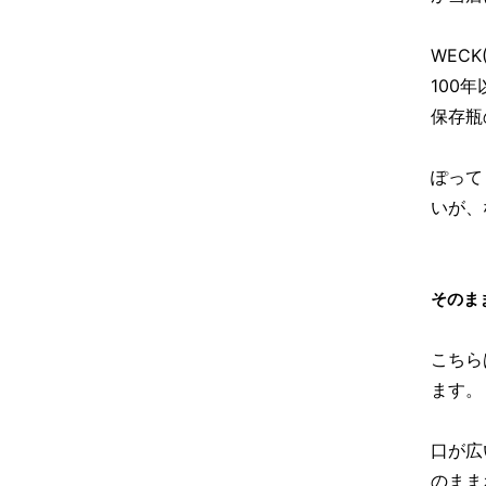
WEC
100
保存瓶
ぽって
いが、
そのま
こちら
ます。
口が広
のまま