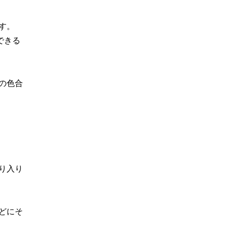
です。
できる
の色合
り入り
どにそ