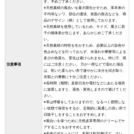
す。予めご了承ください。
※天然素材の風合いを最大限生かすため、革本来の
不均等なシワ、部位の濃淡、表面の斑点などを、商
品のデザイン（柄）として使用しております。
※天然素材を使用しているため、サイズ、重さに若
干の個体差が生じます。あらかじめご了承くださ
い。
※天然素材の特性を生かすため、必要以上の染色や
色止めなどを行っておらず、水濡れや摩擦等による
多少の色落ち、変化は避けられません。特に汗、雨
注意事項
にはご注意ください。 万が一雨などで濡れた場合
は、乾いた柔らかい布で速やかに水分を拭き取り、
衣類との摩擦に十分ご注意ください。
※長時間（期間）直射日光や電灯などにあたる場所
に放置しますと、退色・変色しますので避けてくだ
さい。
※革は呼吸をしておりますので、なるべく密閉しな
い状態で保管をするか、定期的に風通しの良い所で
日陰干しをすることをおすすめします。
※風合いを保つために天然皮革専用のクリームでケ
アすることをおすすめします。
※中央のポケットには、名刺は約20枚ほど、クレ