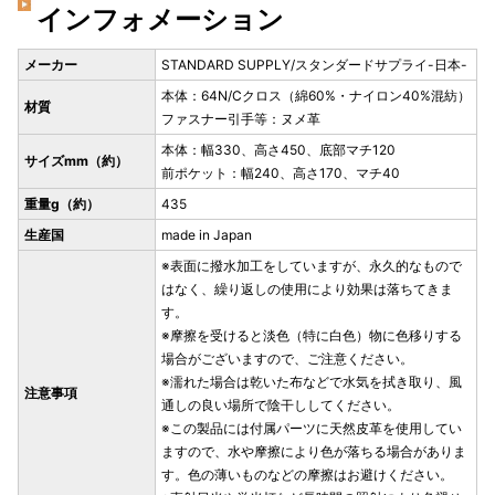
インフォメーション
メーカー
STANDARD SUPPLY/スタンダードサプライ-日本-
本体：64N/Cクロス（綿60%・ナイロン40%混紡）
材質
ファスナー引手等：ヌメ革
本体：幅330、高さ450、底部マチ120
サイズmm（約）
前ポケット：幅240、高さ170、マチ40
重量g（約）
435
生産国
made in Japan
※表面に撥水加工をしていますが、永久的なもので
はなく、繰り返しの使用により効果は落ちてきま
す。
※摩擦を受けると淡色（特に白色）物に色移りする
場合がございますので、ご注意ください。
※濡れた場合は乾いた布などで水気を拭き取り、風
注意事項
通しの良い場所で陰干ししてください。
※この製品には付属パーツに天然皮革を使用してい
ますので、水や摩擦により色が落ちる場合がありま
す。色の薄いものなどの摩擦はお避けください。