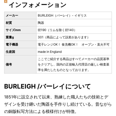
インフォメーション
メーカー
BURLEIGH（バーレイ）- イギリス
材質
陶器
サイズmm
径190（リムを除く径140）
重量g
301（商品によって誤差があります）
電子機器
電子レンジOK！ 食洗機OK！ オーブン・直火不可
生産国
made in England
ここでご紹介する商品はすべてメーカーの品質基準
備考
をクリアし、国内の正規輸入代理店の厳しい検査基
準を満たしたものとなっております。
BURLEIGH /バーレイについて
1851年に設立されて以来、熟練した職人たちの技術とデ
ザインを受け継いだ陶器を手作りし続けている。昔ながら
の銅版転写方法による模様付けが特徴。