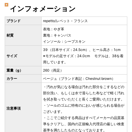
インフォメーション
ブランド
repetto/レペット - フランス
表地：やぎ革
材質
裏地：キャンバス
インソール：シープスキン
39 （日本サイズ：24.5cm）、ヒール高さ：1cm
サイズ
※モデルの足サイズ：24.0cm モデルは、38を着
用しています。
重量（g）
260（両足）
カラー
ベージュ（ブランド表記：Chestnut brown）
・汚れが気になる場合は汚れた部分をこするなどの
部分洗い、もしくは水で濡らした布などで軽く汚れ
を拭き取っていただくと長くご愛用いただけます。
・ソールのゴムに特有のにおいが感じられる場合が
注意事項
ございます。
・ここでご紹介する商品はすべてメーカーの品質基
準をクリアし、国内の正規輸入代理店の厳しい検査
基準を満たしたものとなっております。