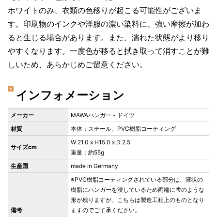
ホワイトのみ、衣類の色移りが起こる可能性がございま
す。印刷物のインクや洋服の濃い染料に、強い摩擦が加わ
ると生じる場合があります。また、濡れた状態がより移り
やすくなります。一度色が移ると拭き取って消すことが難
しいため、あらかじめご留意ください。
インフォメーション
メーカー
MAWAハンガー - ドイツ
材質
本体：スチール、PVC樹脂コーティング
W 21.0 x H15.0 x D 2.5
サイズcm
重量：約55g
生産国
made in Germany
※PVC樹脂コーティングされている部分は、液状の
樹脂にハンガーを浸しているため両端に雫のような
形が残りますが、こちらは製造工程上のものとなり
備考
ますのでご了承ください。