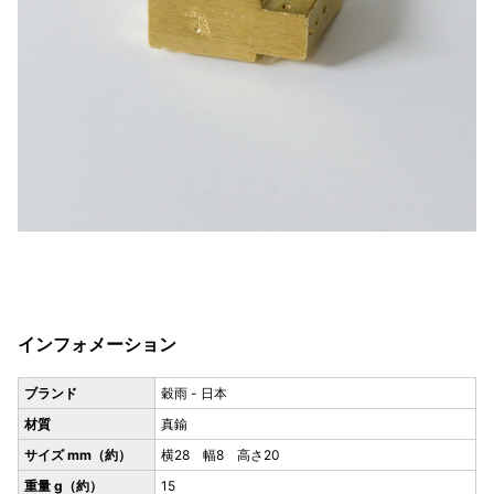
インフォメーション
ブランド
穀雨 - 日本
材質
真鍮
サイズ mm（約）
横28 幅8 高さ20
重量 g（約）
15