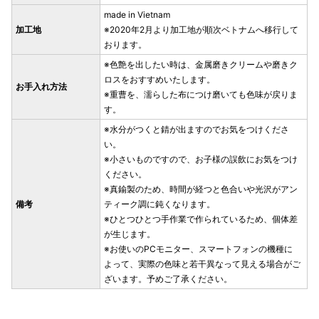
made in Vietnam
加工地
※2020年2月より加工地が順次ベトナムへ移行して
おります。
※色艶を出したい時は、金属磨きクリームや磨きク
ロスをおすすめいたします。
お手入れ方法
※重曹を、濡らした布につけ磨いても色味が戻りま
す。
※水分がつくと錆が出ますのでお気をつけくださ
い。
※小さいものですので、お子様の誤飲にお気をつけ
ください。
※真鍮製のため、時間が経つと色合いや光沢がアン
備考
ティーク調に鈍くなります。
※ひとつひとつ手作業で作られているため、個体差
が生じます。
※お使いのPCモニター、スマートフォンの機種に
よって、実際の色味と若干異なって見える場合がご
ざいます。予めご了承ください。