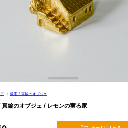
リア
/
穀雨 / 真鍮のオブジェ
/ 真鍮のオブジェ / レモンの実る家
カートに入れる