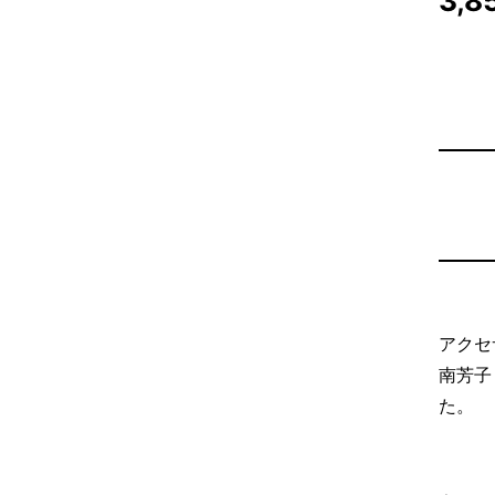
3,8
アクセ
南芳子
た。