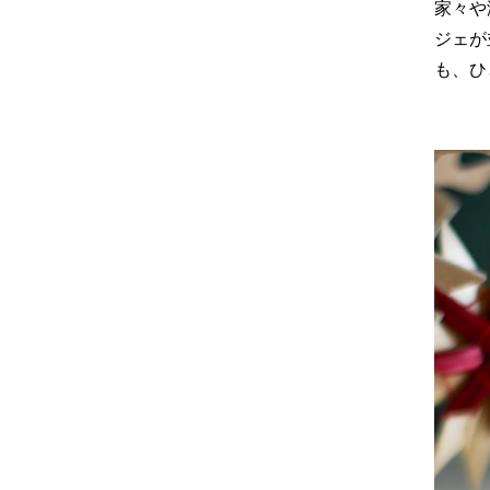
家々や
ジェが
も、ひ