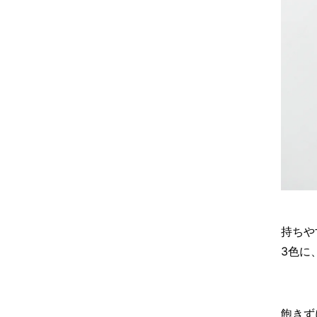
持ちや
3色に
飽きず