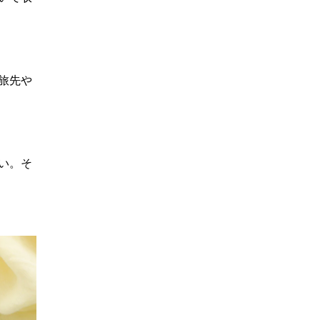
旅先や
い。そ