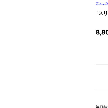
ファッ
「ス
8,8
毎日持