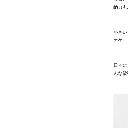
納力も
小さい
オケー
日々に
んな欲