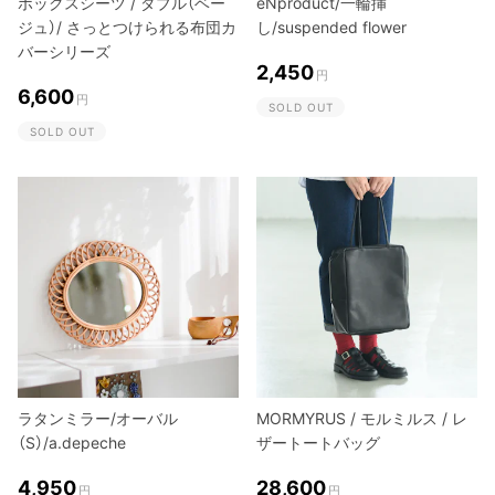
ボックスシーツ / ダブル（ベー
eNproduct/一輪挿
ジュ）/ さっとつけられる布団カ
し/suspended flower
バーシリーズ
2,450
円
6,600
円
SOLD OUT
SOLD OUT
ラタンミラー/オーバル
MORMYRUS / モルミルス / レ
（S）/a.depeche
ザートートバッグ
4,950
28,600
円
円