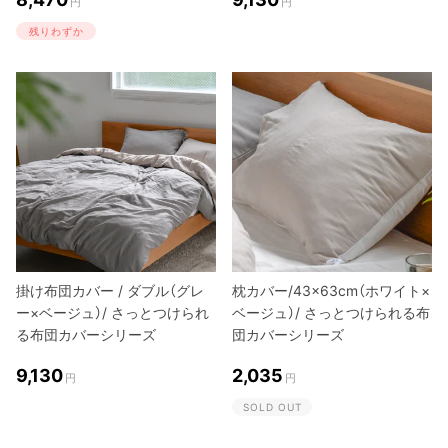
円
円
残りわずか
掛け布団カバー / ダブル（グレ
枕カバー/43×63cm（ホワイト×
ー×ベージュ）/ さっとつけられ
ベージュ）/ さっとつけられる布
る布団カバーシリーズ
団カバーシリーズ
9,130
2,035
円
円
SOLD OUT