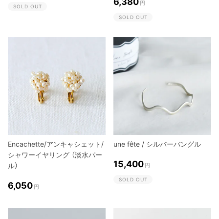
6,380
円
SOLD OUT
SOLD OUT
Encachette/アンキャシェット/
une fête / シルバーバングル
シャワーイヤリング （淡水パー
15,400
ル）
円
SOLD OUT
6,050
円