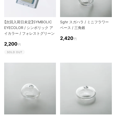
【次回入荷日未定】SYMBOLIC
Sghr スガハラ / ミニフラワー
EYECOLOR / シンボリック ア
ベース / 三角錐
イカラー / フォレストグリーン
2,420
円
2,200
円
SOLD OUT