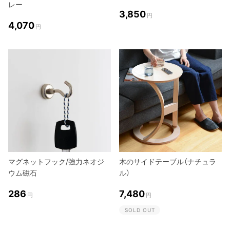
レー
3,850
円
4,070
円
マグネットフック/強力ネオジ
木のサイドテーブル（ナチュラ
ウム磁石
ル）
286
7,480
円
円
SOLD OUT