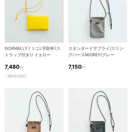
NORMALLY / ミニL字財布（ス
スタンダードサプライ/スリン
トラップ付き）/ イエロー
グパースM/GREY/グレー
7,480
7,150
円
円
SOLD OUT