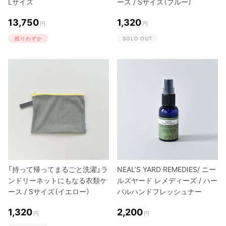
Lサイズ
ース / Sサイズ（ブルー）
13,750
1,320
円
円
残りわずか
SOLD OUT
「持って帰ってまるごと洗濯」ラ
NEAL’S YARD REMEDIES/ ニー
ンドリーネットにもなる衣類ケ
ルズヤード レメディーズ / ハー
ース / Sサイズ（イエロー）
バルハンドフレッシュナー
1,320
2,200
円
円