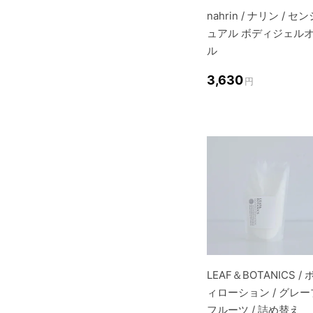
nahrin / ナリン / セ
ュアル ボディジェル
ル
3,630
円
LEAF＆BOTANICS / 
ィローション / グレー
フルーツ / 詰め替え