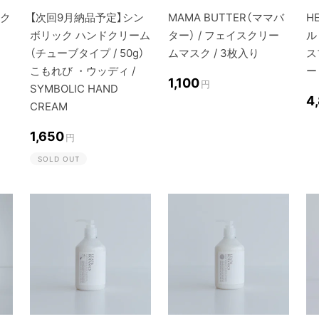
ドク
【次回9月納品予定】シン
MAMA BUTTER（ママバ
H
ボリック ハンドクリーム
ター） / フェイスクリー
ル 
（チューブタイプ / 50g）
ムマスク / 3枚入り
ス
こもれび ・ウッディ /
ー
1,100
円
SYMBOLIC HAND
4
CREAM
1,650
円
SOLD OUT