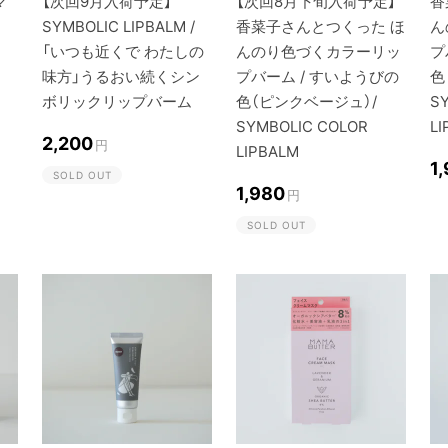
マ
【次回9月入荷予定】
【次回8月下旬入荷予定】
香
SYMBOLIC LIPBALM /
香菜子さんとつくった ほ
ん
「いつも近くで わたしの
んのり色づくカラーリッ
プ
味方」うるおい続くシン
プバーム / すいようびの
色
ボリックリップバーム
色（ピンクベージュ）/
S
SYMBOLIC COLOR
LI
2,200
円
LIPBALM
1
SOLD OUT
1,980
円
SOLD OUT