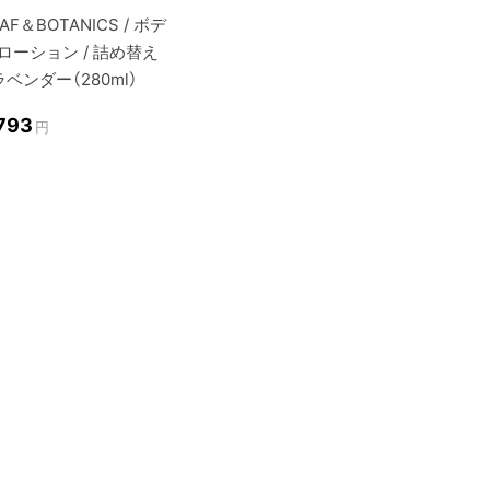
EAF＆BOTANICS / ボデ
ローション / 詰め替え
 ラベンダー（280ml）
,793
円