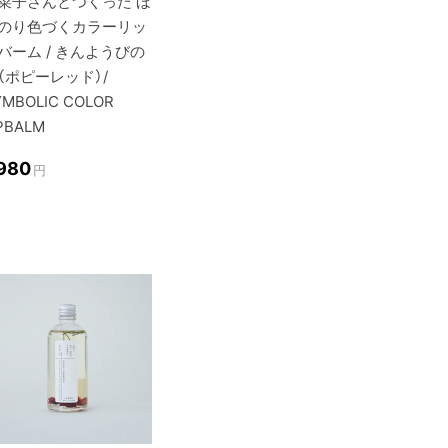
菜子さんとつくった ほ
のり色づくカラーリッ
バーム / きんようびの
（ポピーレッド）/
YMBOLIC COLOR
PBALM
,980
円