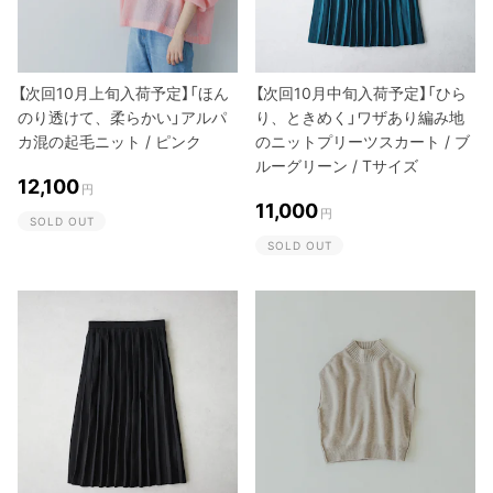
【次回10月上旬入荷予定】「ほん
【次回10月中旬入荷予定】「ひら
のり透けて、柔らかい」アルパ
り、ときめく」ワザあり編み地
カ混の起毛ニット / ピンク
のニットプリーツスカート / ブ
ルーグリーン / Tサイズ
12,100
円
11,000
円
SOLD OUT
SOLD OUT