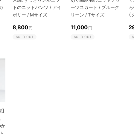
カ
トのニットパンツ / アイ
ーツスカート / ブルーグ
ろ
ボリー / Mサイズ
リーン / Tサイズ
（
8,800
11,000
2
円
円
SOLD OUT
SOLD OUT
S
定】
し
のか
ト