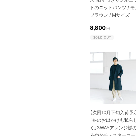
トのニットパンツ / モ
ブラウン / Mサイズ
8,800
円
SOLD OUT
【次回10月下旬入荷予
「冬のお出かけも私ら
く」3WAYアレンジ襟
ろやかチェスターコー