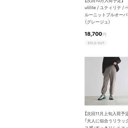
【次回10月入荷予定】
utilite / ユティリテ / 
ルーニットプルオーバ
（グレージュ）
18,700
円
SOLD OUT
【次回11月上旬入荷予
「大人に似合うリラッ
ス感」すっきりシルエ