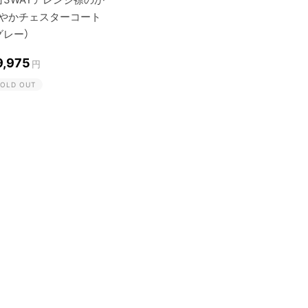
やかチェスターコート
グレー）
9,975
円
OLD OUT