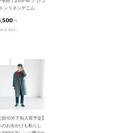
今季終了】Soi-e/ソワ/コ
トンリネンデニム
6,500
円
OLD OUT
次回10月下旬入荷予定】
冬のお出かけも私らし
」3WAYアレンジ襟のか