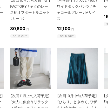
【次回10月ごろ入荷予定】
【今季終了】大人のための
【
ペ
FACTORY / ヤクのレー
ワイドタックパンツ / チ
ッ
ー
ス柄オフタートルニット
ャコールグレー / Mサイ
1
（カーキ）
ズ
S
30,800
12,100
円
円
SOLD OUT
SOLD OUT
定】
【次回11月上旬入荷予定】
【次回10月中旬入荷予定】
【
ク
「大人に似合うリラック
「ひらり、ときめく」ワザ
「
ッ
ス感」すっきりシルエッ
あり編み地のニットプリ
く