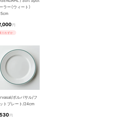
SENDAHL / Soft Spot
ーラー（ウィート）
25cm
2,000
円
残りわずか
orvasal/ポルバサル/フ
ットプレート/24cm
,530
円