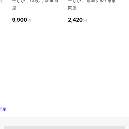
問
干しかご（3段） / 家事問
干しかご 追加ザル / 家事
屋
問屋
9,900
2,420
円
円
問屋