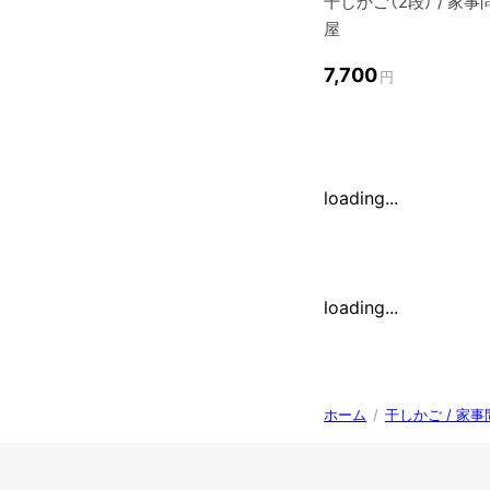
干しかご（2段） / 家事
屋
7,700
円
loading...
loading...
ホーム
/
干しかご / 家事