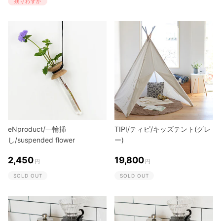
残りわずか
eNproduct/一輪挿
TIPI/ティピ/キッズテント(グレ
し/suspended flower
ー)
2,450
19,800
円
円
SOLD OUT
SOLD OUT