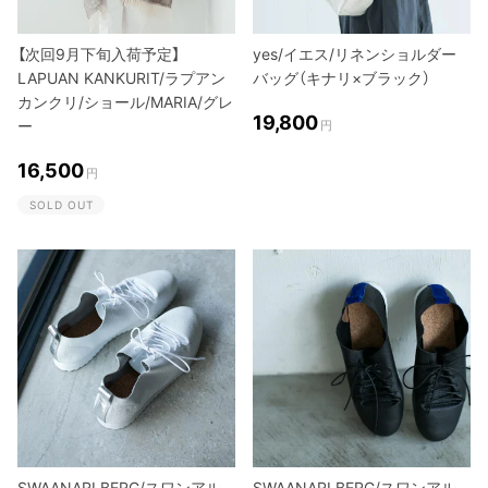
【次回9月下旬入荷予定】
yes/イエス/リネンショルダー
LAPUAN KANKURIT/ラプアン
バッグ（キナリ×ブラック）
カンクリ/ショール/MARIA/グレ
19,800
ー
円
16,500
円
SOLD OUT
SWAANARLBERG/スワンアル
SWAANARLBERG/スワンアル