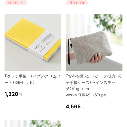
残りわずか
残りわずか
「クラシ手帳」サイズのスリムノ
「安心を運ぶ、わたしの味方」母
ート（3冊セット）
子手帳ケース（ラインステッ
チ）/fog linen
1,320
work×KURASHI&Trips
円
4,565
円