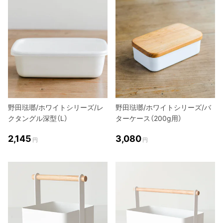
野田琺瑯/ホワイトシリーズ/レ
野田琺瑯/ホワイトシリーズ/バ
クタングル深型（L）
ターケース（200g用）
2,145
3,080
円
円