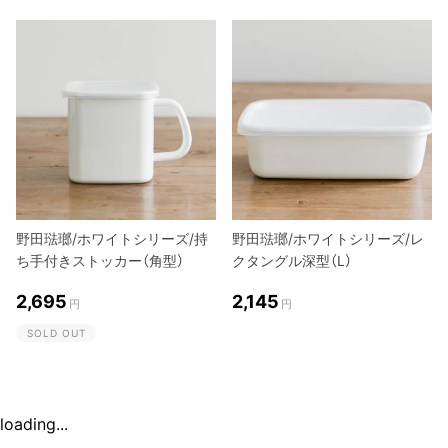
野田琺瑯/ホワイトシリーズ/持
野田琺瑯/ホワイトシリーズ/レ
ち手付きストッカー（角型）
クタングル深型（L）
2,695
2,145
円
円
SOLD OUT
loading...