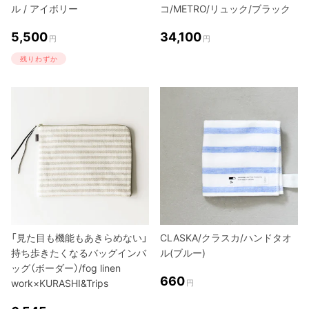
ル / アイボリー
コ/METRO/リュック/ブラック
5,500
34,100
円
円
残りわずか
「見た目も機能もあきらめない」
CLASKA/クラスカ/ハンドタオ
持ち歩きたくなるバッグインバ
ル(ブルー)
ッグ（ボーダー）/fog linen
660
work×KURASHI&Trips
円