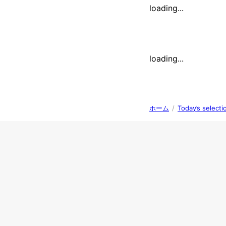
loading...
loading...
ホーム
/
Today’s se