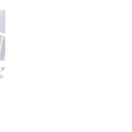
ネック
シ