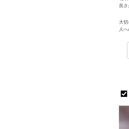
良さ
大切
人へ