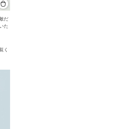
敵だ
いた
覧く