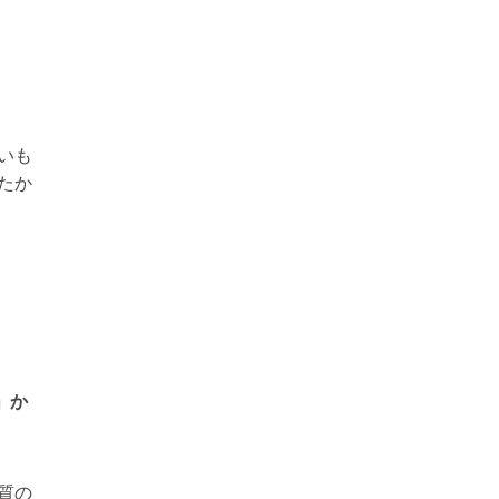
いも
たか
」か
質の