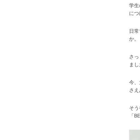
学生
につ
日常
か。
さっ
まし
今、
さえ
そう
「B