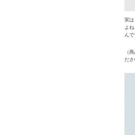
実は
よね
んで
（商
ださ