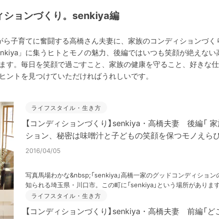
ションづくり。senkiya編
営みながら子育てに奮闘する高橋さん夫妻に、家族のコンディションづ
enkiya」に集うヒトとモノの魅力、後編ではいつも笑顔が絶えな
ます。毎日を笑顔で過ごすこと、家族の健康を守ること、好きな仕
ヒントを見つけていただければうれしいです。
ライフスタイル・生き方
【コンディションづくり】senkiya・高橋夫妻 後編「
ション、秘密は味噌汁と子どもの笑顔を保つモノえらび
2016/04/05
写真馬場わかな&nbsp;「senkiya」高橋一家のグッドコンディシ
知られる埼玉県・川口市。この町に「senkiya」という場所があります
ライフスタイル・生き方
【コンディションづくり】senkiya・高橋夫妻 前編「どこ