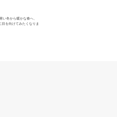
。寒い冬から暖かな春へ、
に目を向けてみたくなりま