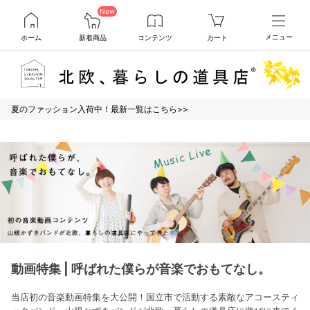
New
ホーム
新着商品
コンテンツ
カート
メニュー
夏のファッション入荷中！最新一覧はこちら>>
動画特集 | 呼ばれた僕らが音楽でおもてなし。
当店初の音楽動画特集を大公開！国立市で活動する素敵なアコースティ