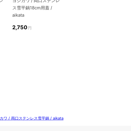
レ
ヨシカワ / 両口ステンレ
ス雪平鍋18cm用蓋 /
aikata
2,750
円
カワ / 両口ステンレス雪平鍋 / aikata