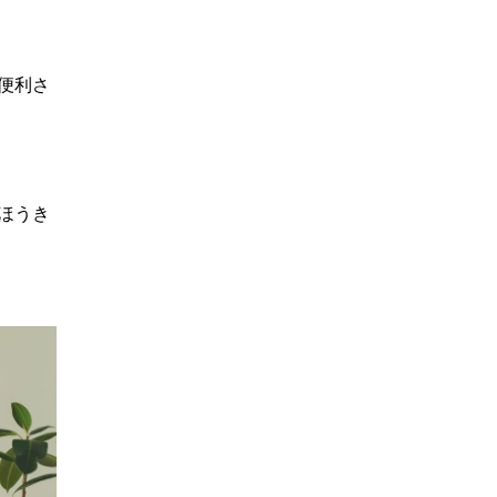
便利さ
ほうき