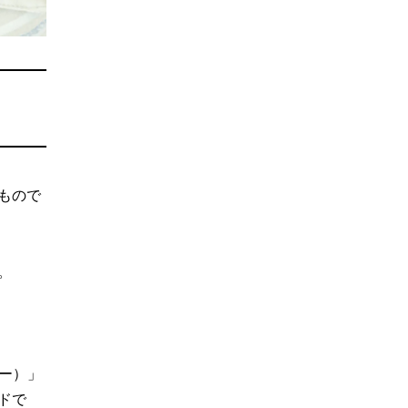
もので
。
リー）」
ドで