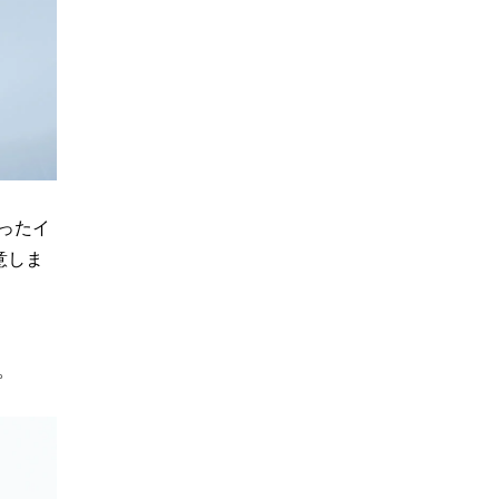
ったイ
意しま
。