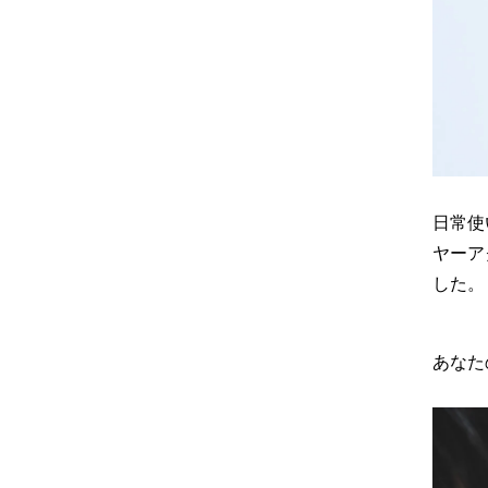
日常使
ヤーア
した。
あなた