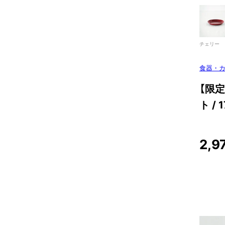
チェリー
食器・
【限定カ
ト /
2,9