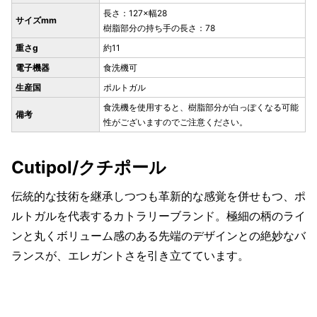
長さ：127×幅28
サイズmm
樹脂部分の持ち手の長さ：78
重さg
約11
電子機器
食洗機可
生産国
ポルトガル
食洗機を使用すると、樹脂部分が白っぽくなる可能
備考
性がございますのでご注意ください。
Cutipol/クチポール
伝統的な技術を継承しつつも革新的な感覚を併せもつ、ポ
ルトガルを代表するカトラリーブランド。極細の柄のライ
ンと丸くボリューム感のある先端のデザインとの絶妙なバ
ランスが、エレガントさを引き立てています。