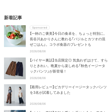
新着記事
Sponsored
【一杯のご褒美】今日の食卓を、ちょっと特別に。
長谷川あかりさんに教わる「バジルとカツオの混
ぜごはん」。コラボ食器のプレゼントも
2026/08/06
【バイヤー裏話】当店限定◎ 気負わずはけて、すら
りときれい。晩夏から楽しめる「秋色イージータ
ックパンツ」が新登場！
2026/08/06
【着用レビュー】ピカデリーイージータックパンツ
を3名が試着してみました
2026/08/06