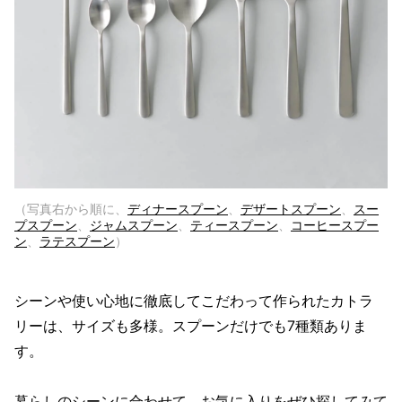
（写真右から順に、
ディナースプーン
、
デザートスプーン
、
スー
プスプーン
、
ジャムスプーン
、
ティースプーン
、
コーヒースプー
ン
、
ラテスプーン
）
シーンや使い心地に徹底してこだわって作られたカトラ
リーは、サイズも多様。スプーンだけでも7種類ありま
す。
暮らしのシーンに合わせて、お気に入りをぜひ探してみて