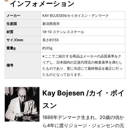
インフォメーション
メーカー
KAY BOJESEN/カイボイスン - デンマーク
生産国
新潟県燕市
材質
18-10 ステンレススチール
サイズmm
長さ約155
重量g
約35g
※ここでご紹介する商品はメーカーの品質基準をク
リアし、日本国内の正規代理店の検査基準を満たし
備考
たものであり、更に当店にて最終検品を厳正に行っ
たものとなっております。
Kay Bojesen /カイ・ボイ
スン
1886年デンマーク生まれ。20歳の頃か
ら4年に渡りジョージ・ジェンセンの元