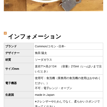
インフォメーション
ブランド
Common/コモン -日本-
デザイナー
角田 陽太
材質
ソーダガラス
直径71×高さ134 （容量）215ml（いっぱいまで注
サイズmm
いだとき）
使用可：食洗機（業務用の食洗機の使用はおやめく
電子機器
ださい。）
不可：電子レンジ・オーブン
生産国
made in Japan
※クレンザーやたわしでなく、柔らかいスポンジで
洗ってください。