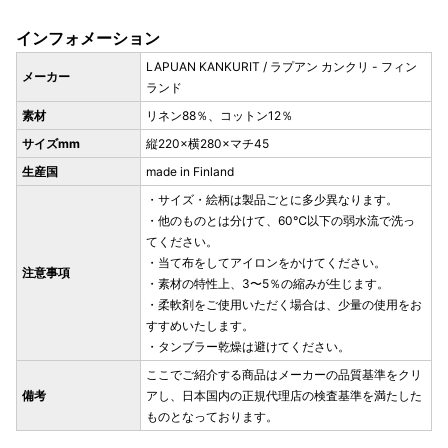
インフォメーション
LAPUAN KANKURIT / ラプアン カンクリ - フィン
メーカー
ランド
素材
リネン88％、コットン12％
サイズmm
縦220×横280×マチ45
生産国
made in Finland
・サイズ・絵柄は製品ごとに多少異なります。
・他のものとは分けて、60℃以下の弱水流で洗っ
てください。
・当て布をしてアイロンをかけてください。
注意事項
・素材の特性上、3〜5％の縮みが生じます。
・柔軟剤をご使用いただく場合は、少量の使用をお
すすめいたします。
・タンブラー乾燥は避けてください。
ここでご紹介する商品はメーカーの品質基準をクリ
備考
アし、日本国内の正規代理店の検査基準を満たした
ものとなっております。