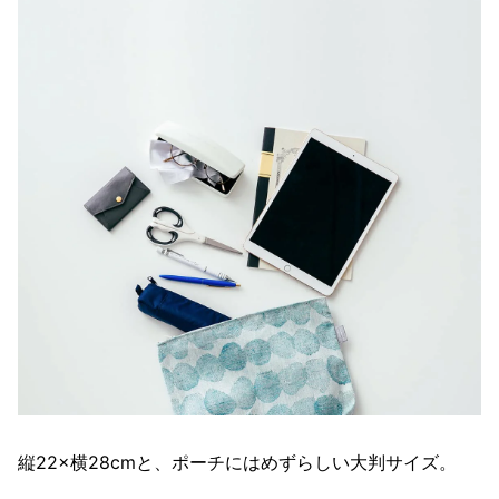
縦22×横28cmと、ポーチにはめずらしい大判サイズ。