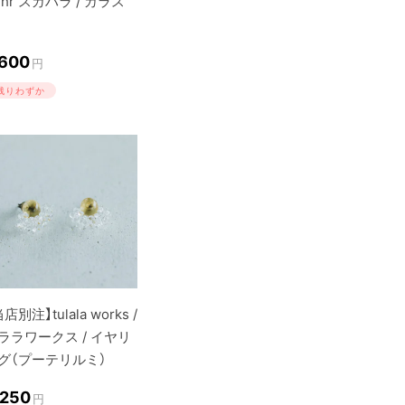
ghr スガハラ / ガラス
,600
円
残りわずか
店別注】tulala works /
ララワークス / イヤリ
グ（プーテリルミ）
,250
円