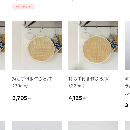
残りわずか
持ち手付き竹ざる/中
持ち手付き竹ざる/大
ii
（30cm）
（33cm）
ラ
ル
3,795
4,125
円
円
3