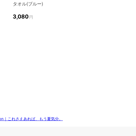
タオル(ブルー)
3,080
円
lection｜これさえあれば、もう夏気分。