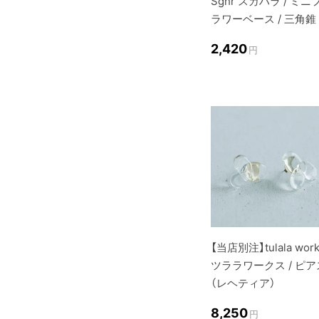
Sghr スガハラ / ミニ
ラワーベース / 三角錐
2,420
円
【当店別注】tulala work
ツララワークス / ピア
（レヘティア）
8,250
円