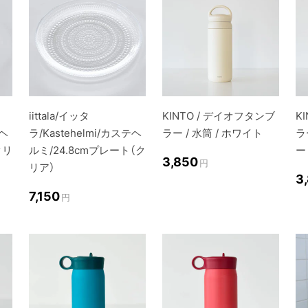
iittala/イッタ
KINTO / デイオフタンブ
K
テヘ
ラ/Kastehelmi/カステヘ
ラー / 水筒 / ホワイト
ラ
クリ
ルミ/24.8cmプレート（ク
ー
3,850
円
リア）
3
7,150
円