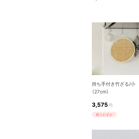
持ち手付き竹ざる/小
（27cm）
3,575
円
残りわずか