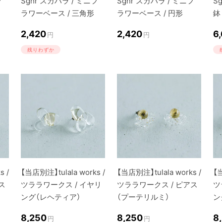
フ
Sghr スガハラ / ミニフ
Sghr スガハラ / ミニフ
S
ラワーベース / 三角形
ラワーベース / 円形
鉢
2,420
2,420
6
円
円
残りわずか
s /
【当店別注】tulala works /
【当店別注】tulala works /
【当
ス
ツララワークス / イヤリ
ツララワークス / ピアス
ツ
ング（レヘティア）
（プーテリルミ）
ン
8,250
8,250
8
円
円